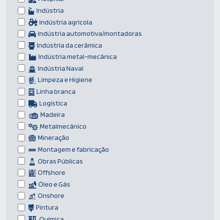
Indústria
Indústria agrícola
Indústria automotiva/montadoras
Indústria da cerâmica
Indústria metal-mecânica
Indústria Naval
Limpeza e Higiene
Linha branca
Logística
Madeira
Metalmecânico
Mineração
Montagem e fabricação
Obras Públicas
Offshore
Óleo e Gás
Onshore
Pintura
Química