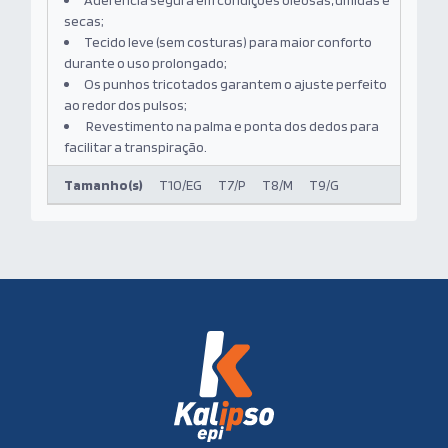
secas;
Tecido leve (sem costuras) para maior conforto
durante o uso prolongado;
Os punhos tricotados garantem o ajuste perfeito
ao redor dos pulsos;
Revestimento na palma e ponta dos dedos para
facilitar a transpiração.
Tamanho(s)
T10/EG
T7/P
T8/M
T9/G