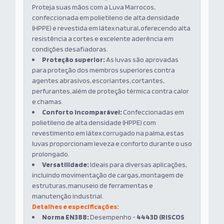
Proteja suas mãos com a Luva Marrocos,
confeccionada em polietileno de alta densidade
(HPPE) e revestida em látex natural, oferecendo alta
resistência a cortes e excelente aderência em
condições desafiadoras.
Proteção superior:
As luvas são aprovadas
para proteção dos membros superiores contra
agentes abrasivos, escoriantes, cortantes,
perfurantes, além de proteção térmica contra calor
e chamas.
Conforto incomparável:
Confeccionadas em
polietileno de alta densidade (HPPE) com
revestimento em látex corrugado na palma, estas
luvas proporcionam leveza e conforto durante o uso
prolongado.
Versatilidade:
Ideais para diversas aplicações,
incluindo movimentação de cargas, montagem de
estruturas, manuseio de ferramentas e
manutenção industrial.
Detalhes e especificações:
Norma EN388:
Desempenho -
4443D (RISCOS