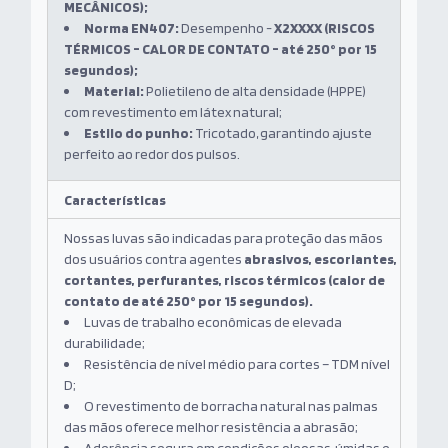
MECÂNICOS);
Norma EN407:
Desempenho -
X2XXXX (RISCOS
TÉRMICOS - CALOR DE CONTATO -
até 250° por 15
segundos
);
Material:
Polietileno de alta densidade (HPPE)
com revestimento em látex natural;
Estilo do punho:
Tricotado, garantindo ajuste
perfeito ao redor dos pulsos.
Características
Nossas luvas são indicadas para proteção das mãos
dos usuários contra agentes
abrasivos, escoriantes,
cortantes, perfurantes, riscos térmicos (calor de
contato de até 250° por 15 segundos).
Luvas de trabalho econômicas de elevada
durabilidade;
Resistência de nível médio para cortes – TDM nível
D;
O revestimento de borracha natural nas palmas
das mãos oferece melhor resistência a abrasão;
Aderência segura em condições oleosas, úmidas e