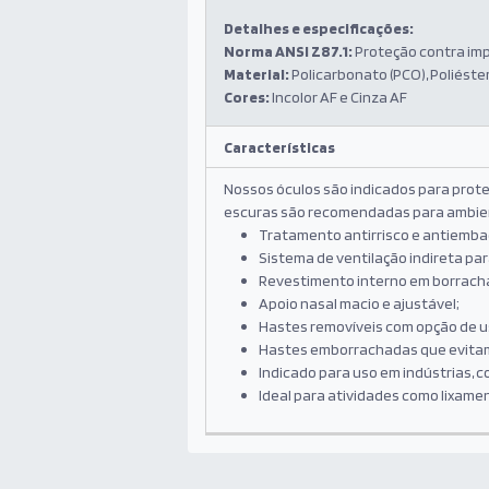
Detalhes e especificações:
Norma ANSI Z87.1:
Proteção contra imp
Material:
Policarbonato (PCO), Poliéster
Cores:
Incolor AF e Cinza AF
Características
Nossos óculos são indicados para proteg
escuras são recomendadas para ambient
Tratamento antirrisco e antiemba
Sistema de ventilação indireta p
Revestimento interno em borracha
Apoio nasal macio e ajustável;
Hastes removíveis com opção de us
Hastes emborrachadas que evita
Indicado para uso em indústrias, c
Ideal para atividades como lixame