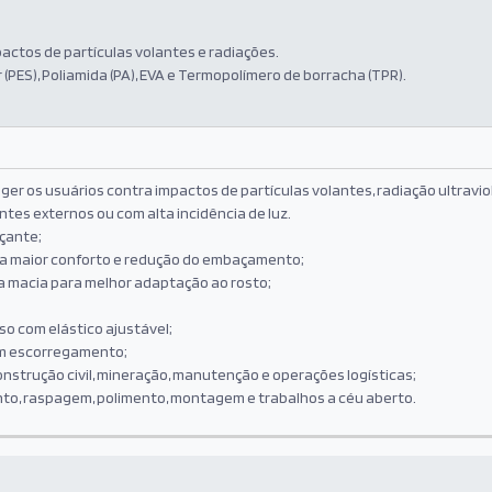
actos de partículas volantes e radiações.
 (PES), Poliamida (PA), EVA e Termopolímero de borracha (TPR).
er os usuários contra impactos de partículas volantes, radiação ultravio
es externos ou com alta incidência de luz.
çante;
ara maior conforto e redução do embaçamento;
 macia para melhor adaptação ao rosto;
o com elástico ajustável;
m escorregamento;
onstrução civil, mineração, manutenção e operações logísticas;
nto, raspagem, polimento, montagem e trabalhos a céu aberto.