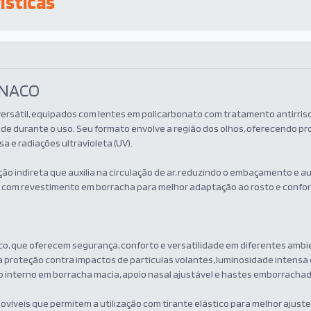
ísticas
ÔNACO
ersátil, equipados com lentes em policarbonato com tratamento antirri
dade durante o uso. Seu formato envolve a região dos olhos, oferecendo p
a e radiações ultravioleta (UV).
ão indireta que auxilia na circulação de ar, reduzindo o embaçamento e 
na com revestimento em borracha para melhor adaptação ao rosto e confo
o, que oferecem segurança, conforto e versatilidade em diferentes ambi
 proteção contra impactos de partículas volantes, luminosidade intensa 
 interno em borracha macia, apoio nasal ajustável e hastes emborrach
víveis que permitem a utilização com tirante elástico para melhor ajuste