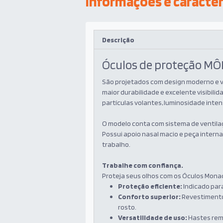
Informações e caracter
Descrição
Óculos de proteção M
São projetados com design moderno e v
maior durabilidade e excelente visibili
partículas volantes, luminosidade intens
O modelo conta com sistema de ventilaç
Possui apoio nasal macio e peça inter
trabalho.
Trabalhe com confiança.
Proteja seus olhos com os Óculos Monac
Proteção eficiente:
Indicado para
Conforto superior:
Revestimento
rosto.
Versatilidade de uso:
Hastes remo