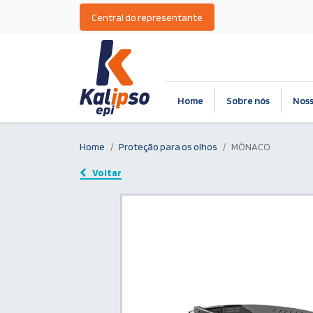
Central do representante
Home
Sobre nós
Noss
Home
Proteção para os olhos
MÔNACO
Voltar