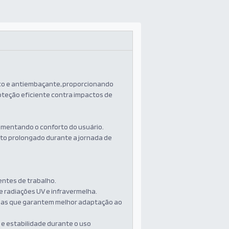
sco e antiembaçante, proporcionando
roteção eficiente contra impactos de
aumentando o conforto do usuário.
rto prolongado durante a jornada de
entes de trabalho.
e radiações UV e infravermelha.
adas que garantem melhor adaptação ao
 e estabilidade durante o uso