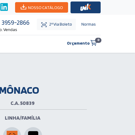
NOSSO CATÁLOGO
1) 3959-2866
Normas
2ª Via Boleto
o. Vendas
0
Orçamento
MÔNACO
C.A. 50839
LINHA/FAMÍLIA